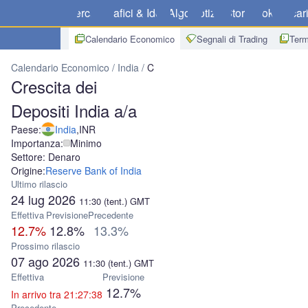
Mercati
Grafici & Idee
Algo
Notizie
Store
Broker
Scar
Calendario Economico
Segnali di Trading
Term
Calendario Economico
India
Crescita dei Depositi India a/a
Crescita dei
Depositi India a/a
Paese:
India
,
INR
Importanza:
Minimo
Settore: Denaro
Origine:
Reserve Bank of India
Ultimo rilascio
24 lug 2026
11:30
(tent.)
GMT
Effettiva
Previsione
Precedente
12.7%
12.8%
13.3%
Prossimo rilascio
07 ago 2026
11:30
(tent.)
GMT
Effettiva
Previsione
12.7%
In arrivo tra 21:27:38
Precedente