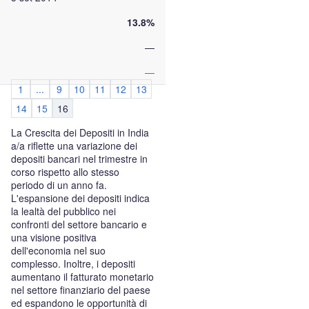
13.8%
—
—
1
...
9
10
11
12
13
14
15
16
La Crescita dei Depositi in India
a/a riflette una variazione dei
depositi bancari nel trimestre in
corso rispetto allo stesso
periodo di un anno fa.
L'espansione dei depositi indica
la lealtà del pubblico nei
confronti del settore bancario e
una visione positiva
dell'economia nel suo
complesso. Inoltre, i depositi
aumentano il fatturato monetario
nel settore finanziario del paese
ed espandono le opportunità di