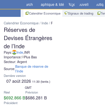
Marchés
Graphique & Idées
Algo
Nouvelles
Boutiq
Calendrier Economique
Signaux de trading
Te
Calendrier Economique
Inde
Réserves de Devises Étrangères de 
Réserves de
Devises Étrangères
de l’Inde
Pays:
Inde
,
INR
Importance:
Plus Bas
Secteur: Argent
Banque de réserve de
Source:
l’Inde
Dernière version
07 août 2026
11:30
(tente.)
GMT
Réel
Prévision
$692.866 B
$686.281 B
Précédent