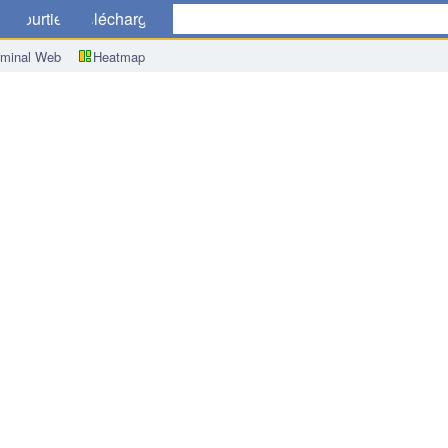
ue
Courtiers
Télécharger
rminal Web
Heatmap
l’Inde