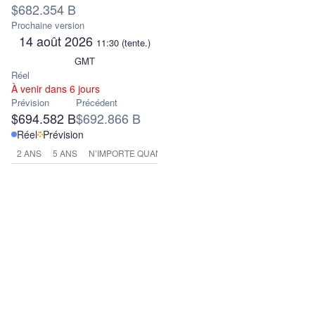
$682.354 B
Prochaine version
14 août 2026
11:30
(tente.)
GMT
Réel
À venir dans 6 jours
Prévision
Précédent
$694.582 B
$692.866 B
Réel
Prévision
2 ANS
5 ANS
N’IMPORTE QUAND