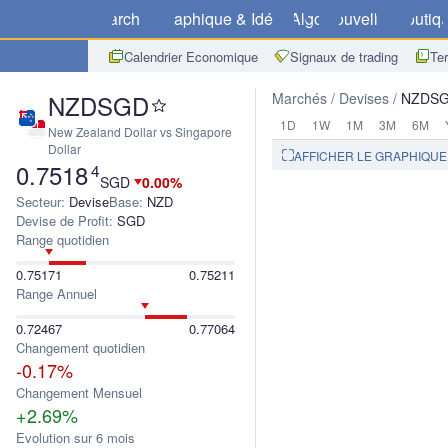
Marchés
Graphique & Idées
Algo
Nouvelles
Boutiq
Calendrier Economique
Signaux de trading
Te
NZDSGD
Marchés
Devises
NZDS
1D
1W
1M
3M
6M
New Zealand Dollar vs Singapore
Dollar
AFFICHER LE GRAPHIQU
0.7518
4
SGD
0.00%
Secteur:
Devise
Base:
NZD
Devise de Profit:
SGD
Range quotidien
0.75171
0.75211
Range Annuel
0.72467
0.77064
Changement quotidien
-0.17%
Changement Mensuel
+2.69%
Evolution sur 6 mois