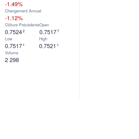
-1.49%
Changement Annuel
-1.12%
Clôture Précédente
Open
0.7524
0.7517
2
7
Low
High
0.7517
0.7521
1
1
Volume
2 298