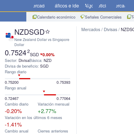
Mercados
Gráficos e ideas
Algo
Noticias
Mercado
C
Calendario económico
Señales Comerciales
T
NZDSGD
Mercados
Divisas
NZDS
New Zealand Dollar vs Singapore
Dollar
0.7524
2
SGD
0.00%
Sector:
Divisa
Básica:
NZD
Divisa de beneficio:
SGD
Rango diario
0.75200
0.75393
Rango anual
0.72467
0.77064
Cambio diario
Variación mensual
-0.20%
+2.77%
Variación en los últimos 6 meses
-1.41%
Cambio anual
Cierres anteriores