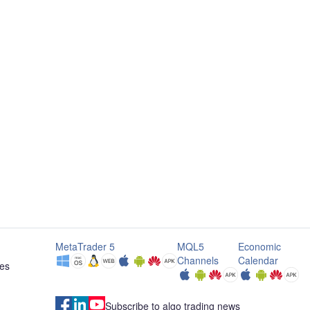
MetaTrader 5
MQL5
Economic
Channels
Calendar
res
Subscribe to algo trading news