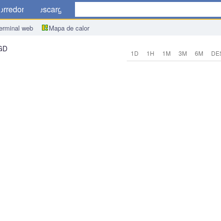
orredores
Descargar
erminal web
Mapa de calor
GD
1D
1H
1M
3M
6M
DE