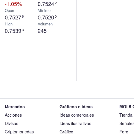
-1.05%
0.7524
2
Open
Mínimo
0.7527
0.7520
6
0
High
Volumen
0.7539
245
3
Mercados
Gráficos e ideas
MQL5 
Acciones
Ideas comerciales
Tienda
Divisas
Ideas ilustrativas
Señale
Criptomonedas
Gráfico
Foro