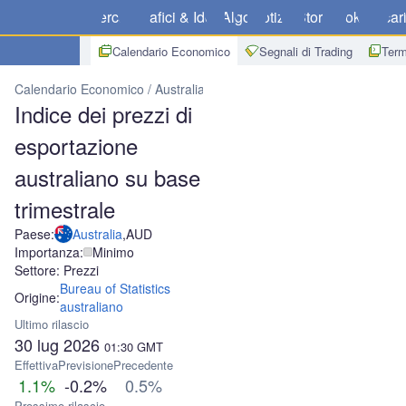
Mercati
Grafici & Idee
Algo
Notizie
Store
Broker
Scar
Calendario Economico
Segnali di Trading
Term
Calendario Economico
Australia
Indice dei prezzi di esportazione
Indice dei prezzi di
esportazione
australiano su base
trimestrale
Paese:
Australia
,
AUD
Importanza:
Minimo
Settore: Prezzi
Bureau of Statistics
Origine:
australiano
Ultimo rilascio
30 lug 2026
01:30
GMT
Effettiva
Previsione
Precedente
1.1%
-0.2%
0.5%
Prossimo rilascio