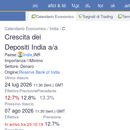
Mercati
Grafici & Idee
Algo
Notizie
Store
Broker
Scar
Calendario Economico
Segnali di Trading
Term
Calendario Economico
India
Crescita dei Depositi India a/a
Crescita dei
Depositi India a/a
Paese:
India
,
INR
Importanza:
Minimo
Settore: Denaro
Origine:
Reserve Bank of India
Ultimo rilascio
24 lug 2026
11:30
(tent.)
GMT
Effettiva
Previsione
Precedente
12.7%
12.8%
13.3%
Prossimo rilascio
07 ago 2026
11:30
(tent.)
GMT
Effettiva
Previsione
12.7%
In arrivo tra 23:10:19
Precedente