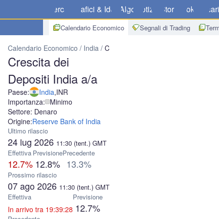
Mercati
Grafici & Idee
Algo
Notizie
Store
Broker
Scar
Calendario Economico
Segnali di Trading
Term
Calendario Economico
India
Crescita dei Depositi India a/a
Crescita dei
Depositi India a/a
Paese:
India
,
INR
Importanza:
Minimo
Settore: Denaro
Origine:
Reserve Bank of India
Ultimo rilascio
24 lug 2026
11:30
(tent.)
GMT
Effettiva
Previsione
Precedente
12.7%
12.8%
13.3%
Prossimo rilascio
07 ago 2026
11:30
(tent.)
GMT
Effettiva
Previsione
12.7%
In arrivo tra 19:39:28
Precedente