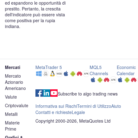
ed espandono le opportunità di
prestito. Pertanto, la crescita
dell'indicatore può essere vista
come positiva per la rupia
indiana.
Mercati
MetaTrader 5
MQL5
Economic
Channels
Calendar
Mercato
Azionario
Americano
Subscribe to algo trading news
Valute
Criptovalute
Informativa sui Rischi
Termini di Utilizzo
Aiuto
Contatti e richieste
Legale
Metalli
Copyright 2000-2026, MetaQuotes Ltd
Materie
Prime
Grafici &