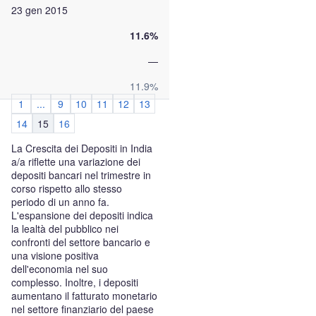
23 gen 2015
11.6%
—
11.9%
1
...
9
10
11
12
13
14
15
16
La Crescita dei Depositi in India
a/a riflette una variazione dei
depositi bancari nel trimestre in
corso rispetto allo stesso
periodo di un anno fa.
L'espansione dei depositi indica
la lealtà del pubblico nei
confronti del settore bancario e
una visione positiva
dell'economia nel suo
complesso. Inoltre, i depositi
aumentano il fatturato monetario
nel settore finanziario del paese