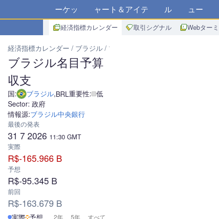
マーケット
チャート＆アイデア
アルゴ
ニュース
ス
経済指標カレンダー
取引シグナル
Webター
経済指標カレンダー
ブラジル
ブラジル名目予算収支
ブラジル名目予算
収支
国:
ブラジル
,
重要性:
低
BRL
Sector: 政府
情報源:
ブラジル中央銀行
最後の発表
31 7 2026
11:30
GMT
実際
R$-165.966 B
予想
R$-95.345 B
前回
R$-163.679 B
実際
予想
2年
5年
すべて