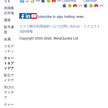
Channels
Calendar
ット
米国株
式市場
Subscribe to algo trading news
通貨
リスク開示
利用規約
ヘルプ
お問い合わせ・リクエスト
暗号通
法的情報
貨
Copyright 2000-2026, MetaQuotes Ltd
金属
コモデ
ィティ
チャー
ト＆ア
イデア
取引ア
イデア
学びの
アイデ
ア
チャー