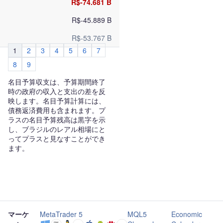
R$-74.681 B
R$-45.889 B
R$-53.767 B
1
2
3
4
5
6
7
8
9
名目予算収支は、予算期間終了
時の政府の収入と支出の差を反
映します。名目予算計算には、
債務返済費用も含まれます。プ
ラスの名目予算残高は黒字を示
し、ブラジルのレアル相場にと
ってプラスと見なすことができ
ます。
マーケ
MetaTrader 5
MQL5
Economic