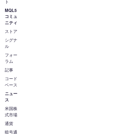
ト
MQL5
コミュ
ニティ
ストア
シグナ
ル
フォー
ラム
記事
コード
ベース
ニュー
ス
米国株
式市場
通貨
暗号通