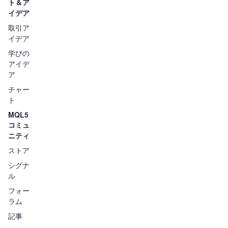
ト＆ア
イデア
取引ア
イデア
学びの
アイデ
ア
チャー
ト
MQL5
コミュ
ニティ
ストア
シグナ
ル
フォー
ラム
記事