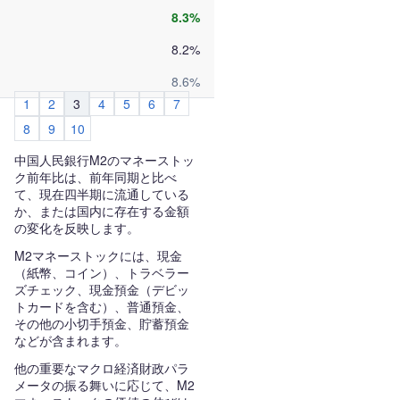
8.3%
8.2%
8.6%
1
2
3
4
5
6
7
8
9
10
中国人民銀行M2のマネーストッ
ク前年比は、前年同期と比べ
て、現在四半期に流通している
か、または国内に存在する金額
の変化を反映します。
M2マネーストックには、現金
（紙幣、コイン）、トラベラー
ズチェック、現金預金（デビッ
トカードを含む）、普通預金、
その他の小切手預金、貯蓄預金
などが含まれます。
他の重要なマクロ経済財政パラ
メータの振る舞いに応じて、M2