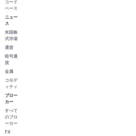
コード
ベース
ニュー
ス
米国株
式市場
通貨
暗号通
貨
金属
コモデ
ィティ
ブロー
カー
すべて
のブロ
ーカー
FX