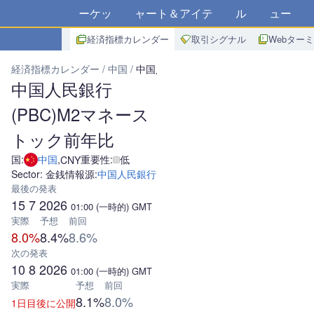
マーケット
チャート＆アイデア
アルゴ
ニュース
ス
経済指標カレンダー
取引シグナル
Webター
経済指標カレンダー
中国
中国人民銀行(PBC)M2マネーストック
中国人民銀行
(PBC)M2マネース
トック前年比
国:
中国
,
重要性:
低
CNY
Sector: 金銭
情報源:
中国人民銀行
最後の発表
15 7 2026
01:00
(一時的)
GMT
実際
予想
前回
8.0%
8.4%
8.6%
次の発表
10 8 2026
01:00
(一時的)
GMT
実際
予想
前回
8.1%
8.0%
1日目後に公開