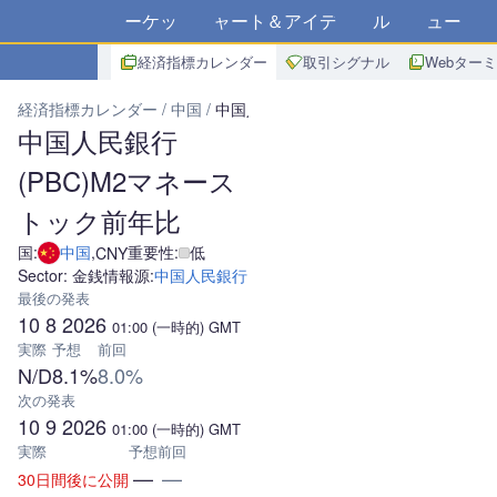
マーケット
チャート＆アイデア
アルゴ
ニュース
ス
経済指標カレンダー
取引シグナル
Webター
経済指標カレンダー
中国
中国人民銀行(PBC)M2マネーストック
中国人民銀行
(PBC)M2マネース
トック前年比
国:
中国
,
重要性:
低
CNY
Sector: 金銭
情報源:
中国人民銀行
最後の発表
10 8 2026
01:00
(一時的)
GMT
実際
予想
前回
N/D
8.1%
8.0%
次の発表
10 9 2026
01:00
(一時的)
GMT
実際
予想
前回
—
—
30日間後に公開