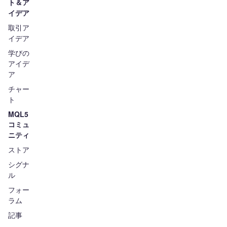
ト＆ア
イデア
取引ア
イデア
学びの
アイデ
ア
チャー
ト
MQL5
コミュ
ニティ
ストア
シグナ
ル
フォー
ラム
記事