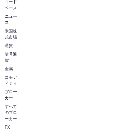
コード
ベース
ニュー
ス
米国株
式市場
通貨
暗号通
貨
金属
コモデ
ィティ
ブロー
カー
すべて
のブロ
ーカー
FX