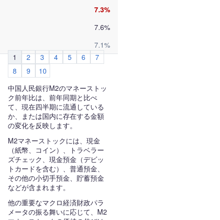
7.3%
7.6%
7.1%
1
2
3
4
5
6
7
8
9
10
中国人民銀行M2のマネーストッ
ク前年比は、前年同期と比べ
て、現在四半期に流通している
か、または国内に存在する金額
の変化を反映します。
M2マネーストックには、現金
（紙幣、コイン）、トラベラー
ズチェック、現金預金（デビッ
トカードを含む）、普通預金、
その他の小切手預金、貯蓄預金
などが含まれます。
他の重要なマクロ経済財政パラ
メータの振る舞いに応じて、M2