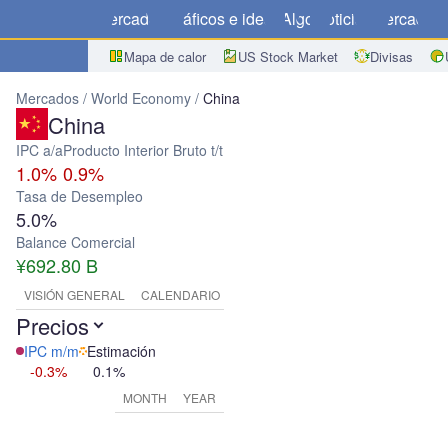
Mercados
Gráficos e ideas
Algo
Noticias
Mercado
C
Mapa de calor
US Stock Market
Divisas
Mercados
World Economy
China
China
IPC a/a
Producto Interior Bruto t/t
1.0%
0.9%
Tasa de Desempleo
5.0%
Balance Comercial
¥692.80 B
VISIÓN GENERAL
CALENDARIO ECONÓMICO
Precios
IPC m/m
Estimación
-0.3%
0.1%
MONTH
YEAR