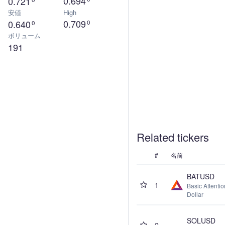
0.694
0.721
安値
High
0.709
0.640
0
0
ボリューム
191
Related tickers
#
名前
BATUSD
1
Basic Attenti
Dollar
SOLUSD
2