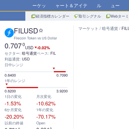
マーケット
チャート＆アイデア
アルゴ
ニュース
ス
経済指標カレンダー
取引シグナル
Webター
FILUSD
マーケット
暗号通貨
FIL
Filecoin Token vs US Dollar
0.707
0
USD
-0.02%
セクター:
暗号通貨
ベース:
FIL
利益通貨:
USD
日中レンジ
0.6400
0.7090
1年のレンジ
0.6200
3.9200
1日の変化
月次変化
-1.53%
-10.62%
6か月変化
1年の変化
-20.20%
-70.17%
以前の終値
Open
0
0