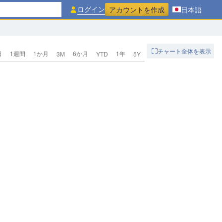
ログイン
アカウントを作成
日本語
チャート全体を表示
日
1週間
1か月
6か月
1年
3M
YTD
5Y