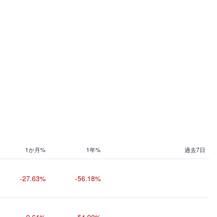
1か月%
1年%
過去7日
-27.63%
-56.18%
-9.61%
-54.90%