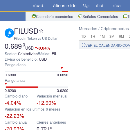
Mercados
Gráficos e ideas
Algo
Noticias
Mercado
C
Calendario económico
Señales Comerciales
T
FILUSD
Mercados
Criptomonedas
1D
1H
1M
3M
6M
Filecoin Token vs US Dollar
0.689
0
VER EL CALENDARIO CO
USD
-0.04%
Sector:
Criptodivisa
Básica:
FIL
Divisa de beneficio:
USD
Rango diario
0.6300
0.6890
Rango anual
0.6200
3.9200
Cambio diario
Variación mensual
-4.04%
-12.90%
Variación en los últimos 6 meses
-22.23%
Cambio anual
Cierres anteriores
-70.93%
0.721
0