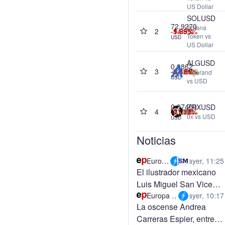
US Dollar
SOLUSD
72.9270
Solana
2
-1.08%
-1.93%
-9.69%
-54.95%
Token vs
USD
US Dollar
ALGUSD
0.0862
3
-1.15%
+11.37%
-3.36%
-63.24%
Algorand
USD
vs USD
0.07460
ZRXUSD
4
+1.08%
-0.27%
-11.72%
-71.54%
0x vs USD
USD
Noticias
Europa Press
ayer, 11:25
El ilustrador mexicano
Luis Miguel San Vicente
Oliveros gana el 17º
Europa Press
ayer, 10:17
La oscense Andrea
Catálogo Iberoamérica
Carreras Espier, entre
Ilustra