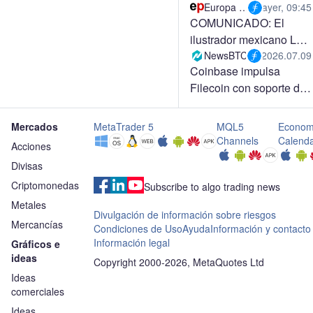
las seleccionadas para
Europa Press
ayer, 09:45
COMUNICADO: El
el 17º Catálogo
ilustrador mexicano Luis
Iberoamérica Ilustra
Miguel San Vicente
NewsBTC
2026.07.09
Coinbase impulsa
Oliveros gana el 17.º
Filecoin con soporte de
Catálogo Iberoamérica
margen para FIL
Ilustra
Mercados
MetaTrader 5
MQL5
Econom
Channels
Calend
Acciones
Divisas
Criptomonedas
Subscribe to algo trading news
Metales
Divulgación de información sobre riesgos
Mercancías
Condiciones de Uso
Ayuda
Información y contacto
Información legal
Gráficos e
ideas
Copyright 2000-2026, MetaQuotes Ltd
Ideas
comerciales
Ideas