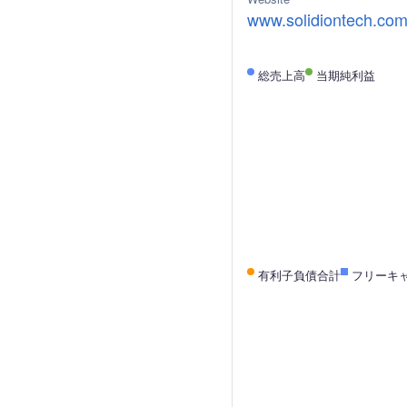
www.solidiontech.co
総売上高
当期純利益
有利子負債合計
フリーキ