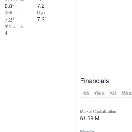
7.2
6.8
1
7
安値
High
7.2
7.2
1
1
ボリューム
4
Financials
概要
明細書
統計
配当金
Market Capitalization
61.38 M
Website