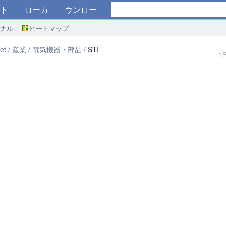
トア
ブローカー
ダウンロード
ミナル
ヒートマップ
et
産業
電気機器・部品
STI
1