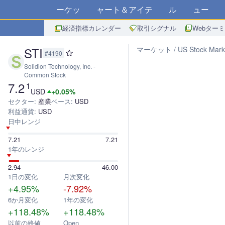
マーケット
チャート＆アイデア
アルゴ
ニュース
ス
経済指標カレンダー
取引シグナル
Webター
STI
マーケット
US Stock Mark
#4190
Solidion Technology, Inc. -
Common Stock
7.2
1
USD
+0.05%
セクター:
産業
ベース:
USD
利益通貨:
USD
日中レンジ
7.21
7.21
1年のレンジ
2.94
46.00
1日の変化
月次変化
+4.95%
-7.92%
6か月変化
1年の変化
+118.48%
+118.48%
以前の終値
Open