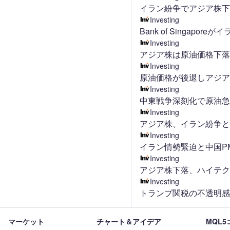
イラン紛争でアジア株下
Investing
Bank of Singa
Investing
アジア株は原油価格下
Investing
原油価格が後退しアジ
Investing
中東戦争深刻化で原油
Investing
アジア株、イラン紛争
Investing
イラン情勢緊迫と中国P
Investing
アジア株下落、ハイテク
Investing
トランプ関税の不透明
マーケット
チャート＆アイデア
MQL