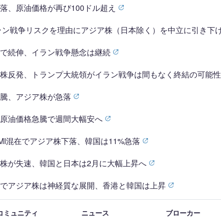
落、原油価格が再び100ドル超え
poreがイラン戦争リスクを理由にアジア株（日本除く）を中立に引き下
落で続伸、イラン戦争懸念は継続
ア株反発、トランプ大統領がイラン戦争は間もなく終結の可能
急騰、アジア株が急落
と原油価格急騰で週間大幅安へ
MI混在でアジア株下落、韓国は11%急落
株が失速、韓国と日本は2月に大幅上昇へ
感でアジア株は神経質な展開、香港と韓国は上昇
5コミュニティ
ニュース
ブローカー