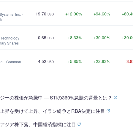
19.70
+12.06%
+94.66%
+80.
Systems, Inc. -
USD
ck
0.65
+8.33%
+30.00%
+30.
 Technology
USD
inary Shares
4.52
+5.85%
+22.83%
-3.
Inc. - Common
USD
ーの株価が急騰中 ― STIの360%急騰の背景とは？
上昇を受けて上昇、イラン紛争とRBA決定に注目
でアジア株下落、中国経済指標に注目