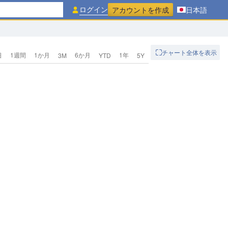
ログイン
アカウントを作成
日本語
チャート全体を表示
日
1週間
1か月
6か月
1年
3M
YTD
5Y