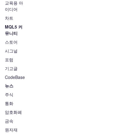
BTC
에
교육용 아
격
일
이디어
위
20
급
표
험
블
차트
등
결
록
예
MQL5 커
뒤
정
뮤니티
처
스토어
져
시그널
포럼
기고글
CodeBase
뉴스
주식
통화
암호화폐
금속
원자재