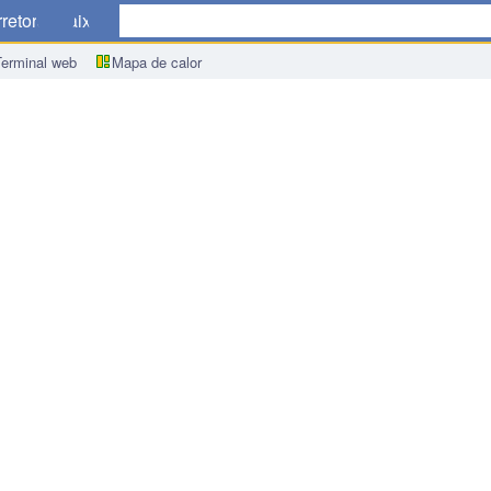
retoras
Baixar
Terminal web
Mapa de calor
ortados (Anual)