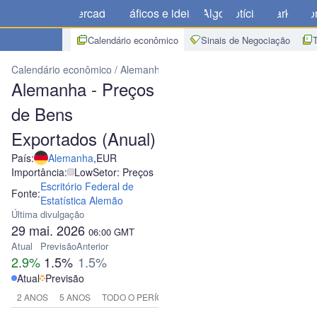
Mercados
Gráficos e ideias
Algo
Notícias
Market
Cor
Calendário econômico
Sinais de Negociação
Calendário econômico
Alemanha
Alemanha - Preços de Bens Exp
Alemanha - Preços
de Bens
Exportados (Anual)
País:
Alemanha
,
EUR
Importância:
Low
Setor: Preços
Escritório Federal de
Fonte:
Estatística Alemão
Última divulgação
29 mai. 2026
06:00
GMT
Atual
Previsão
Anterior
2.9%
1.5%
1.5%
Atual
Previsão
2 ANOS
5 ANOS
TODO O PERÍODO