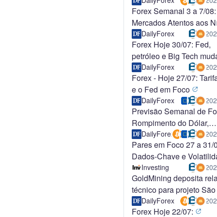
DailyForex
202
Forex Semanal 3 a 7/08:
Mercados Atentos aos N
Técnicos
DailyForex
202
Forex Hoje 30/07: Fed,
petróleo e Big Tech mu
foco dos
DailyForex
202
Forex - Hoje 27/07: Tarifa
e o Fed em Foco
DailyForex
202
Previsão Semanal de Fo
Rompimento do Dólar,
USD/JPY em A
DailyForex
202
Pares em Foco 27 a 31/0
Dados-Chave e Volatili
Semanal
Investing
202
GoldMining deposita rela
técnico para projeto São
no Brasil
DailyForex
202
Forex Hoje 22/07: