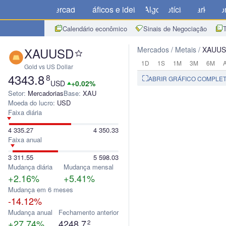
Mercados
Gráficos e ideias
Algo
Notícias
Market
Cor
Calendário econômico
Sinais de Negociação
XAUUSD
Mercados
Metais
XAUU
1D
1S
1M
3M
6M
Gold vs US Dollar
4343.8
8
ABRIR GRÁFICO COMPLE
USD
+0.02%
Setor:
Mercadorias
Base:
XAU
Moeda do lucro:
USD
Faixa diária
4 335.27
4 350.33
Faixa anual
3 311.55
5 598.03
Mudança diária
Mudança mensal
+2.16%
+5.41%
Mudança em 6 meses
-14.12%
Mudança anual
Fechamento anterior
+27.74%
4248.7
2