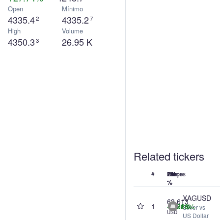
Open
Mínimo
4335.4
4335.2
2
7
High
Volume
4350.3
26.95 K
3
Related tickers
#
Nome
Preços
24h
7d
1M
1A
%
%
%
%
XAGUSD
63.613
1
+3.21%
+8.61%
+6.06%
+66.28%
Silver vs
USD
US Dollar