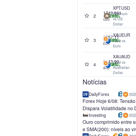
XPTUSD
1749.861
Platinum
2
+1.20%
+7.71%
+10.00%
+31.66%
vs US
USD
Dollar
XAUEUR
3757.11
3
+1.83%
+6.46%
+4.10%
+28.70%
Gold vs
EUR
Euro
XAUAUD
6143.90
Gold vs
4
+1.64%
+6.13%
+3.39%
+17.90%
Australian
AUD
Dollar
Notícias
DailyForex
202
Forex Hoje 6/08: Tensão 
Dispara Volatilidade no
Investing
202
Ouro comprimido entre s
e SMA(200): níveis ao v