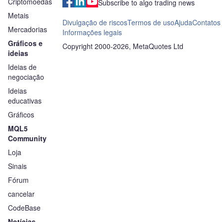
Criptomoedas
area are possible. 📈 Trad
Subscribe to algo trading news
Support: 4,225 Target Zon
Metais
44435 Strategy: Wait for bu
Divulgação de riscos
Termos de uso
Ajuda
Contatos
Mercadorias
support zone before
Informações legais
Gráficos e
Copyright 2000-2026, MetaQuotes Ltd
ideias
Ideias de
negociação
Ideias
educativas
Gráficos
MQL5
Community
Loja
Sinais
Fórum
cancelar
CodeBase
Notícias