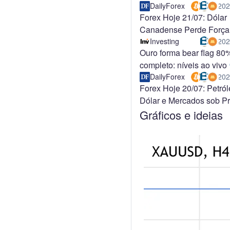
DailyForex
202
Forex Hoje 21/07: Dólar
Canadense Perde Força
Inflação
Investing
202
Ouro forma bear flag 80
completo: níveis ao vivo
DailyForex
202
Forex Hoje 20/07: Petról
Dólar e Mercados sob P
Gráficos e ideias