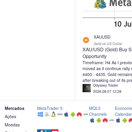
XAUUSD
Gold vs US Dollar
XAU/USD (Gold) Buy Se
Opportunity
Timeframe: H4 As I previo
moved as it continue rally
4400 - 4435. Gold remains 
after breaking out of its p
Odyssey Trader
The current price action s
2026.08.07 12:28
toward the key support z
buyers may step in before 
A successful hold above t
Mercados
MetaTrader 5
MQL5
Economi
provide an excellent buying
Channels
Calendar
potential for Gold to resu
Ações
upside target is the 4,400–
Moedas
momentum remains strong, 