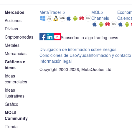
Mercados
MetaTrader 5
MQL5
Econom
Channels
Calend
Acciones
Divisas
Criptomonedas
Subscribe to algo trading news
Metales
Divulgación de información sobre riesgos
Mercancías
Condiciones de Uso
Ayuda
Información y contacto
Información legal
Gráficos e
ideas
Copyright 2000-2026, MetaQuotes Ltd
Ideas
comerciales
Ideas
ilustrativas
Gráfico
MQL5
Community
Tienda