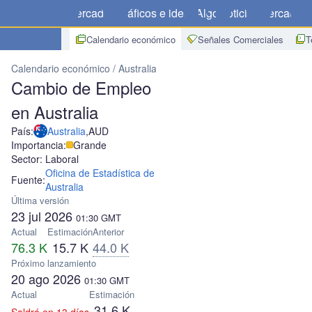
Mercados
Gráficos e ideas
Algo
Noticias
Mercado
C
Calendario económico
Señales Comerciales
T
Calendario económico
Australia
Cambio de Empleo en Australia
Cambio de Empleo
en Australia
País:
Australia
,
AUD
Importancia:
Grande
Sector: Laboral
Oficina de Estadística de
Fuente:
Australia
Última versión
23 jul 2026
01:30
GMT
Actual
Estimación
Anterior
76.3 K
15.7 K
44.0 K
Próximo lanzamiento
20 ago 2026
01:30
GMT
Actual
Estimación
31.6 K