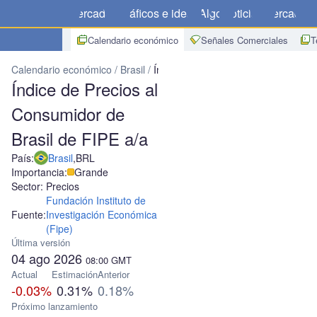
Mercados
Gráficos e ideas
Algo
Noticias
Mercado
C
Calendario económico
Señales Comerciales
T
Calendario económico
Brasil
Índice de Precios al Consumidor de 
Índice de Precios al
Consumidor de
Brasil de FIPE a/a
País:
Brasil
,
BRL
Importancia:
Grande
Sector: Precios
Fundación Instituto de
Fuente:
Investigación Económica
(Fipe)
Última versión
04 ago 2026
08:00
GMT
Actual
Estimación
Anterior
-0.03%
0.31%
0.18%
Próximo lanzamiento