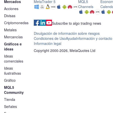
Mercados
MetaTrader 5
MQL5
Econom
Channels
Calend
Acciones
Divisas
Criptomonedas
Subscribe to algo trading news
Metales
Divulgación de información sobre riesgos
Mercancías
Condiciones de Uso
Ayuda
Información y contacto
Información legal
Gráficos e
ideas
Copyright 2000-2026, MetaQuotes Ltd
Ideas
comerciales
Ideas
ilustrativas
Gráfico
MQL5
Community
Tienda
Señales