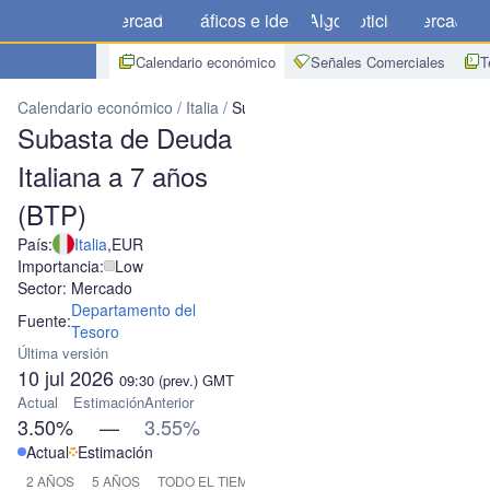
Mercados
Gráficos e ideas
Algo
Noticias
Mercado
C
Calendario económico
Señales Comerciales
T
Calendario económico
Italia
Subasta de Deuda Italiana a 7 años 
Subasta de Deuda
Italiana a 7 años
(BTP)
País:
Italia
,
EUR
Importancia:
Low
Sector: Mercado
Departamento del
Fuente:
Tesoro
Última versión
10 jul 2026
09:30
(prev.)
GMT
Actual
Estimación
Anterior
3.50%
—
3.55%
Actual
Estimación
2 AÑOS
5 AÑOS
TODO EL TIEMPO