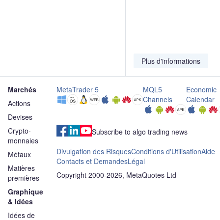
décevants
la
note
Fuels
couvert
croissa
de
à
neutre
de
DoubleVerify
l’achat
sur
l’IA
après
sur
ADI
l’acquisition
la
Global
Plus d'informations
par
valorisation
Distribu
Nielsen
Marchés
MetaTrader 5
MQL5
Economic
Channels
Calendar
Actions
Devises
Crypto-
Subscribe to algo trading news
monnaies
Divulgation des Risques
Conditions d'Utilisation
Aide
Métaux
Contacts et Demandes
Légal
Matières
Copyright 2000-2026, MetaQuotes Ltd
premières
Graphique
& Idées
Idées de