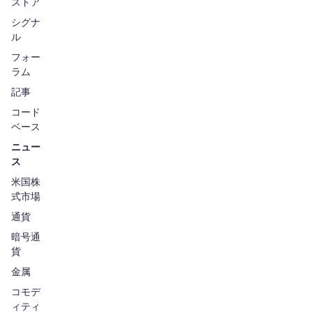
ストア
シグナ
ル
フォー
ラム
記事
コード
ベース
ニュー
ス
米国株
式市場
通貨
暗号通
貨
金属
コモデ
ィティ