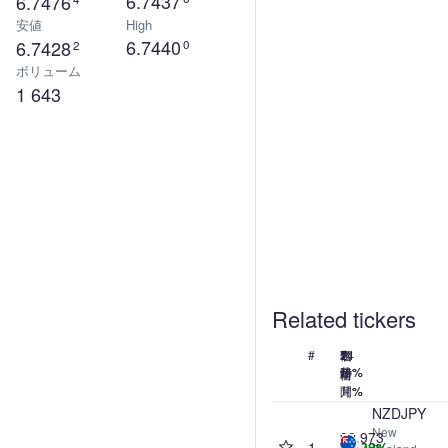
6.7437
6.7476
安値
High
6.7440
6.7428
0
2
ボリューム
1 643
Related tickers
#
名
価
24
7
1
1
時
日%
か
年%
前
格
間%
月%
NZDJPY
New
92.973
1
+0.02%
+0.30%
+1.08%
+6.33%