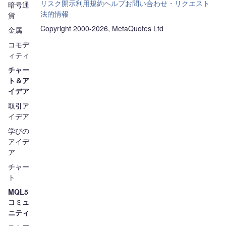
リスク開示
利用規約
ヘルプ
お問い合わせ・リクエスト
暗号通
法的情報
貨
Copyright 2000-2026, MetaQuotes Ltd
金属
コモデ
ィティ
チャー
ト＆ア
イデア
取引ア
イデア
学びの
アイデ
ア
チャー
ト
MQL5
コミュ
ニティ