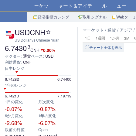
マーケット
チャート＆アイデア
アルゴ
ニュース
ス
経済指標カレンダー
取引シグナル
Webター
USDCNH
マーケット
通貨
アジア
1日
1週間
1か月
3M
US Dollar vs Chinese Yuan
6.7430
3
チャート全体を表示
CNH
0.00%
セクター:
通貨
ベース:
USD
利益通貨:
CNH
日中レンジ
6.74282
6.74400
1年のレンジ
6.74213
7.19719
1日の変化
月次変化
-0.07%
-0.87%
6か月変化
1年の変化
-2.68%
-6.07%
以前の終値
Open
6
4