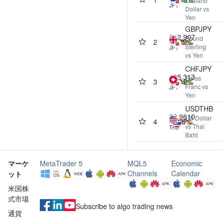
Zealand
JPY
Dollar vs
Yen
GBPJPY
212.907
Pound
2
-0.11%
+0.43%
-1.65%
+7.73%
Sterling
JPY
vs Yen
CHFJPY
195.313
Swiss
3
+0.15%
+0.32%
-2.54%
+7.19%
Franc vs
JPY
Yen
USDTHB
32.9610
US Dollar
4
-0.46%
-1.26%
-1.05%
+2.17%
vs Thai
THB
Baht
マーケ
MetaTrader 5
MQL5
Economic
Channels
Calendar
ット
米国株
式市場
Subscribe to algo trading news
通貨