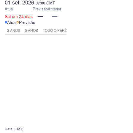
01 set. 2026
07:00
GMT
Atual
Previsão
Anterior
—
—
Sai em 24 dias
Atual
Previsão
2 ANOS
5 ANOS
TODO O PERÍODO
Data (GMT)