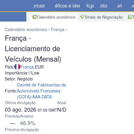
Mercados
Gráficos e ideias
Algo
Notícias
Market
Cor
Calendário econômico
Sinais de Negociação
Calendário econômico
França
França - Licenciamento de Veículo
França -
Licenciamento de
Veículos (Mensal)
País:
França
,
EUR
Importância:
Low
Setor: Negócio
Comitê de Fabricantes de
Fonte:
Automóveis Franceses
(CCFA)/AAA DATA
Última divulgação
Atual
03 ago. 2026
N/D
07:00
GMT
Previsão
Anterior
—
46.9%
Próxima divulgação