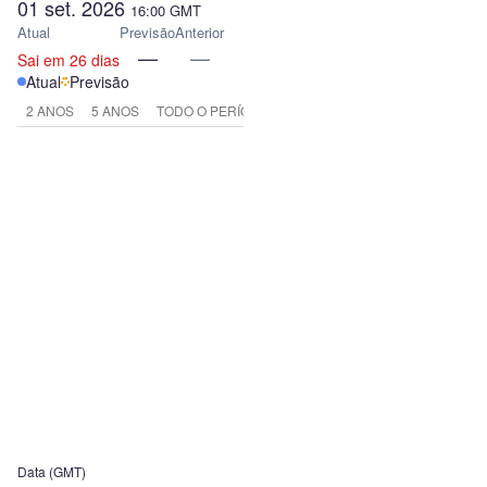
01 set. 2026
16:00
GMT
Atual
Previsão
Anterior
—
—
Sai em 26 dias
Atual
Previsão
2 ANOS
5 ANOS
TODO O PERÍODO
Data (GMT)