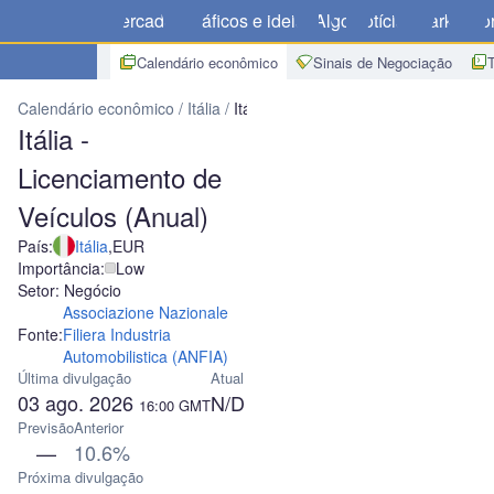
Mercados
Gráficos e ideias
Algo
Notícias
Market
Cor
Calendário econômico
Sinais de Negociação
Calendário econômico
Itália
Itália - Licenciamento de Veículos (A
Itália -
Licenciamento de
Veículos (Anual)
País:
Itália
,
EUR
Importância:
Low
Setor: Negócio
Associazione Nazionale
Fonte:
Filiera Industria
Automobilistica (ANFIA)
Última divulgação
Atual
03 ago. 2026
N/D
16:00
GMT
Previsão
Anterior
—
10.6%
Próxima divulgação