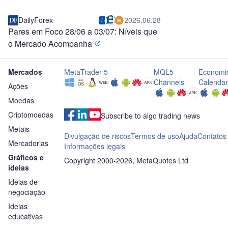
DailyForex
2026.06.28
Pares em Foco 28/06 a 03/07: Níveis que
o Mercado Acompanha
Mercados
MetaTrader 5
MQL5
Economi
Channels
Calendar
Ações
Moedas
Criptomoedas
Subscribe to algo trading news
Metais
Divulgação de riscos
Termos de uso
Ajuda
Contatos
Mercadorias
Informações legais
Gráficos e
Copyright 2000-2026, MetaQuotes Ltd
ideias
Ideias de
negociação
Ideias
educativas