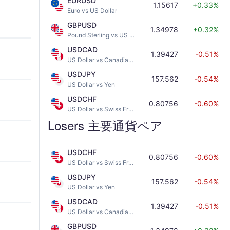
EURUSD
1.15617
+0.33%
Euro vs US Dollar
GBPUSD
1.34978
+0.32%
Pound Sterling vs US Dollar
USDCAD
1.39427
-0.51%
US Dollar vs Canadian Dollar
USDJPY
157.562
-0.54%
US Dollar vs Yen
USDCHF
0.80756
-0.60%
US Dollar vs Swiss Franc
Losers 主要通貨ペア
USDCHF
0.80756
-0.60%
US Dollar vs Swiss Franc
USDJPY
157.562
-0.54%
US Dollar vs Yen
USDCAD
1.39427
-0.51%
US Dollar vs Canadian Dollar
GBPUSD