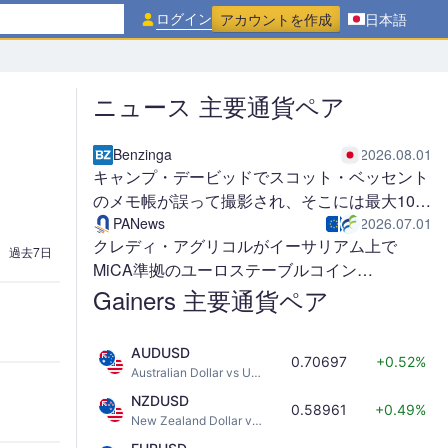
ログイン
アカウントを作成
日本語
ニュース 主要通貨ペア
Benzinga
2026.08.01
キャンプ・デービッドでスコット・ベッセント
のメモ帳が誤って撮影され、そこには最大100
億ドル相当の日本円を買い入れる計画が記され
PANews
2026.07.01
クレディ・アグリコルがイーサリアム上で
ていた
過去7日
MiCA準拠のユーロステーブルコイン
「EURXT」を発行
Gainers 主要通貨ペア
AUDUSD
0.70697
+0.52%
Australian Dollar vs US Dollar
NZDUSD
0.58961
+0.49%
New Zealand Dollar vs US Dollar