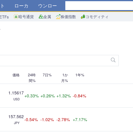
トア
ブローカー
ダウンロード
暗号通貨
金属
株価指数
コモディティ
ETFs
ー
価格
24時
7日%
1か
1年%
間%
月%
1.15617
+0.33%
+0.26%
+1.32%
-0.84%
USD
157.562
-0.54%
-1.02%
-2.78%
+7.17%
JPY