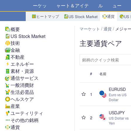
マーケット
チャート＆アイデア
アルゴ
ニュース
ス
ヒートマップ
通貨
US Stock Market
US 
概要
マーケット
通貨
メジャ
US Stock Market
主要通貨ペア
技術
金融
不動産
エネルギー
素材・資源
#
名前
通信サービス
一般消費財
EURUSD
生活必需品
1
Euro vs US
ヘルスケア
Dollar
産業
ユーティリティ
USDJPY
2
US Dollar vs
その他の銘柄
Yen
通貨