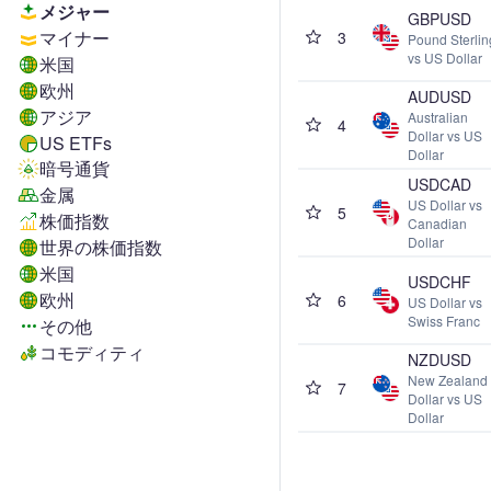
メジャー
GBPUSD
マイナー
3
Pound Sterlin
vs US Dollar
米国
欧州
AUDUSD
アジア
Australian
4
Dollar vs US
US ETFs
Dollar
暗号通貨
USDCAD
金属
US Dollar vs
5
株価指数
Canadian
Dollar
世界の株価指数
米国
USDCHF
欧州
6
US Dollar vs
Swiss Franc
その他
コモディティ
NZDUSD
New Zealand
7
Dollar vs US
Dollar