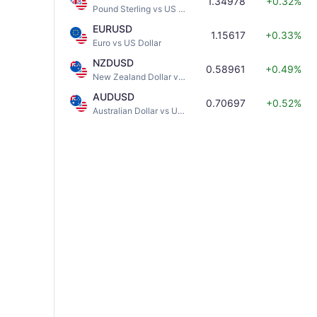
1.34978
+0.32%
Pound Sterling vs US Dollar
EURUSD
1.15617
+0.33%
Euro vs US Dollar
NZDUSD
0.58961
+0.49%
New Zealand Dollar vs US Dollar
AUDUSD
0.70697
+0.52%
Australian Dollar vs US Dollar