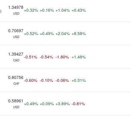
1.34978
+0.32%
+0.16%
+1.04%
+0.43%
g
USD
0.70697
+0.52%
+0.49%
+2.04%
+8.58%
USD
1.39427
-0.51%
-0.54%
-1.80%
+1.48%
CAD
0.80756
-0.60%
-0.10%
-0.06%
+0.31%
CHF
0.58961
+0.49%
+0.09%
+3.89%
-0.81%
USD